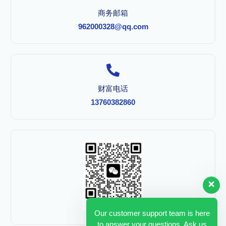
商务邮箱
962000328@qq.com
财富电话
13760382860
Our customer support team is here
to answer your questions. Ask us